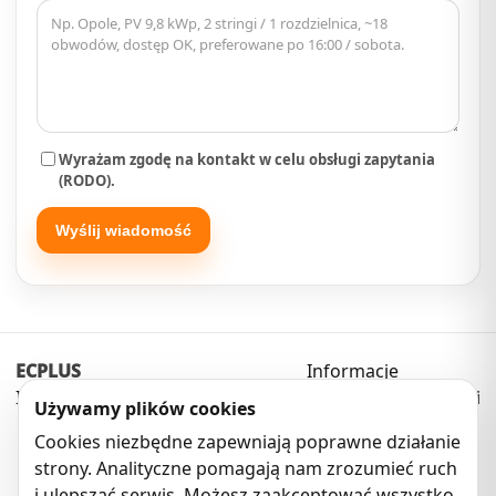
Wyrażam zgodę na kontakt w celu obsługi zapytania
(RODO).
Wyślij wiadomość
ECPLUS
Informacje
Instalacje • Pomiary • Automatyka
Polityka prywatności
Używamy plików cookies
Cookies niezbędne zapewniają poprawne działanie
☎
724 998 742
strony. Analityczne pomagają nam zrozumieć ruch
✉
biuro@ecplus.pl
i ulepszać serwis. Możesz zaakceptować wszystko
⏱
Pn–Pt 08:00–16:00